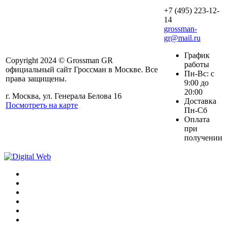
+7 (495) 223-12-
14
grossman-
gr@mail.ru
График
Copyright 2024 © Grossman GR
работы
официальный сайт Гроссман в Москве. Все
Пн-Вс: с
права защищены.
9:00 до
20:00
г. Москва, ул. Генерала Белова 16
Доставка
Посмотреть на карте
Пн-Сб
Оплата
при
получении